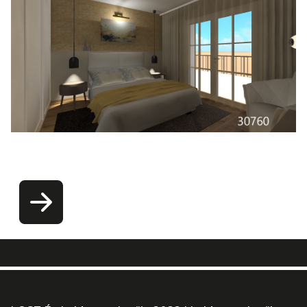
Latvany_szuloi halo_1_30760.jpg