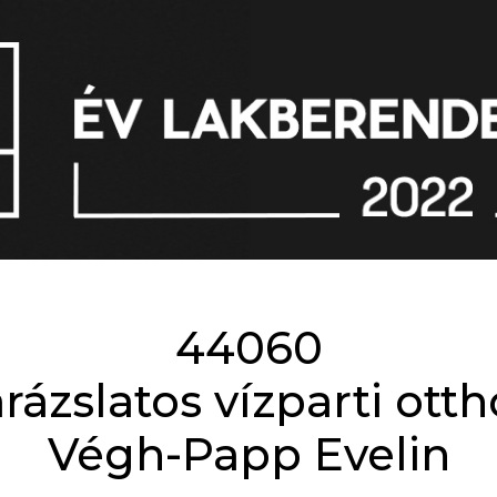
44060
rázslatos vízparti ott
Végh-Papp Evelin