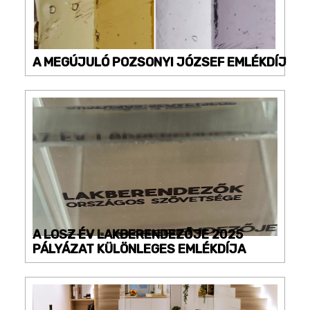
A MEGÚJULÓ POZSONYI JÓZSEF EMLÉKDÍJ
A LOSZ ÉV LAKBERENDEZŐJE 2025
PÁLYÁZAT KÜLÖNLEGES EMLÉKDÍJA