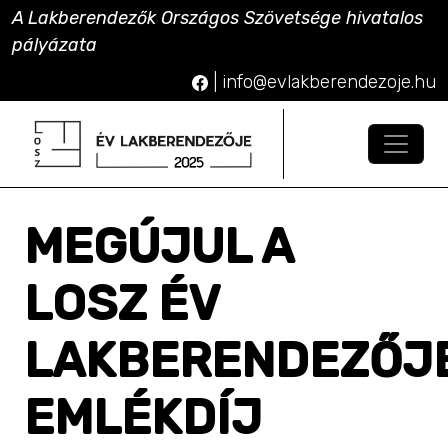
A Lakberendezők Országos Szövetsége hivatalos
pályázata
|
info@evlakberendezoje.hu
MEGÚJUL A
LOSZ ÉV
LAKBERENDEZŐJ
EMLÉKDÍJ