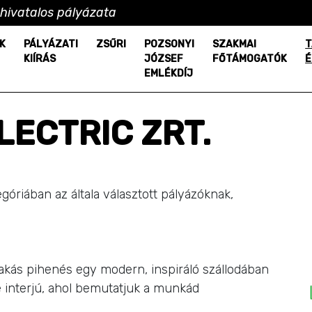
hivatalos pályázata
K
PÁLYÁZATI
ZSŰRI
POZSONYI
SZAKMAI
T
KIÍRÁS
JÓZSEF
FŐTÁMOGATÓK
É
EMLÉKDÍJ
LECTRIC ZRT.
góriában az általa választott pályázóknak,
akás pihenés egy modern, inspiráló szállodában
e interjú, ahol bemutatjuk a munkád