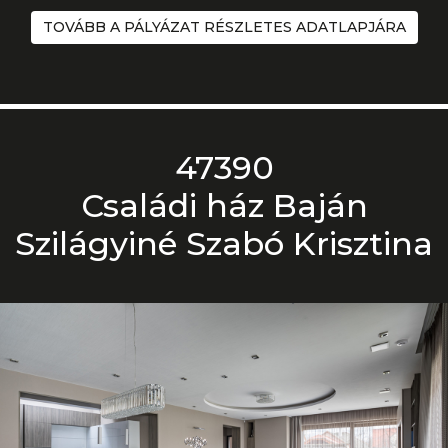
TOVÁBB A PÁLYÁZAT RÉSZLETES ADATLAPJÁRA
47390
Családi ház Baján
Szilágyiné Szabó Krisztina