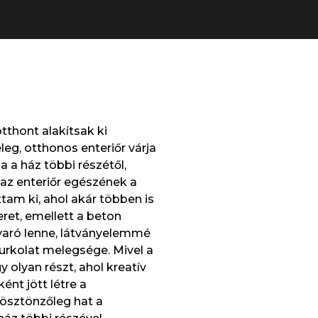
thont alakítsak ki
eg, otthonos enteriőr várja
a a ház többi részétől,
 az enteriőr egészének a
tam ki, ahol akár többen is
ret, emellett a beton
avaró lenne, látványelemmé
burkolat melegsége. Mivel a
y olyan részt, ahol kreatív
nt jött létre a
 ösztönzőleg hat a