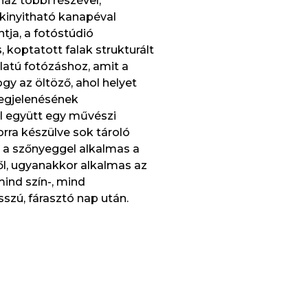
z többi részével,
kinyitható kanapéval
tja, a fotóstúdió
, koptatott falak strukturált
latú fotózáshoz, amit a
ogy az öltöző, ahol helyet
megjelenésének
el együtt egy művészi
rra készülve sok tároló
s a szőnyeggel alkalmas a
ből, ugyanakkor alkalmas az
ind szín-, mind
szú, fárasztó nap után.