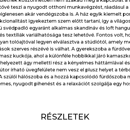
ületnek köszönhetően nem szakad meg a kapcsolat a há
ővé teszi a nyugodt otthoni munkavégzést, ráadásul a 
iglenesen akár vendégszoba is. A ház egyik kiemelt pon
kcionalitást igyekeztem szem előtt tartani, így a világos
ú svédpadló egyaránt alkalmas skandináv és loft hangu
s textíliák variálhatósága tesz lehetővé. Fontos volt, h
lyan tolóajtóval legyen elválasztva a stúdiótól, amely 
sok szerves részévé is válhat. A gyerekszoba a fürdőv
masz kuckója, ahol a különféle hobbikkal járó kamaszko
lhelyezett ágy melletti rész a kényelmes háttámlával é
bútor írható üvegfelülete nem vesz el plusz helyet a tér
 A szülői hálószoba és a hozzá kapcsolódó fürdőszoba m
es, nyugodt pihenést és a relaxációt szolgálja egy hos
RÉSZLETEK