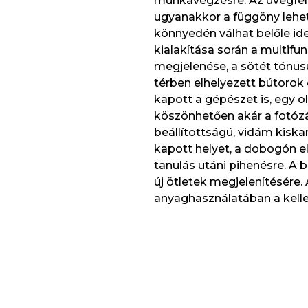
munkavégzésre. Az üvegfel
ugyanakkor a függöny lehet
könnyedén válhat belőle ide
kialakítása során a multifun
megjelenése, a sötét tónus
térben elhelyezett bútorok é
kapott a gépészet is, egy o
köszönhetően akár a fotózá
beállítottságú, vidám kiska
kapott helyet, a dobogón e
tanulás utáni pihenésre. A 
új ötletek megjelenítésére.
anyaghasználatában a kellem