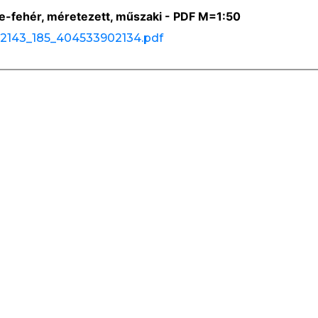
te-fehér, méretezett, műszaki - PDF M=1:50
42143_185_404533902134.pdf