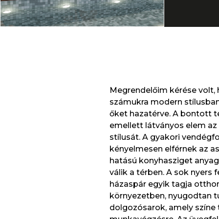
Megrendelőim kérése volt, 
számukra modern stílusban,
őket hazatérve. A bontott té
emellett látványos elem az 
stílusát. A gyakori vendégf
kényelmesen elférnek az asz
hatású konyhasziget anyagáb
válik a térben. A sok nyers
házaspár egyik tagja otthon 
környezetben, nyugodtan tud
dolgozósarok, amely színe t