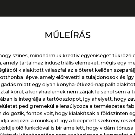
MŰLEÍRÁS
hogy színes, mindhármuk kreatív egyéniségét tükröző ot
 amely tartalmaz indusztriális elemeket, mégis egy mel
glából kialakított válaszfal az előteret kellően szeparálj
otthonba lépve, amely előrevetíti a tulajdonosok és így
ogadás miatt egy olyan konyha-étkező-nappalit alakítot
tal körül, a konyhaelemek nem zárják le sehol sem a te
an is integrálja a tartóoszlopot, így ahelyett, hogy z
 felületet pedig remekül ellensúlyozza a természetes fa
dolgozik, fontos volt, hogy kialakítsak a földszinten eg
ja végezni a munkáját, így a beépített szekrény részeké
érkijelölő funkcióval is bír amellett, hogy vidám tónusa