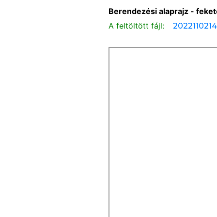
Berendezési alaprajz - feke
A feltöltött fájl:
202211021