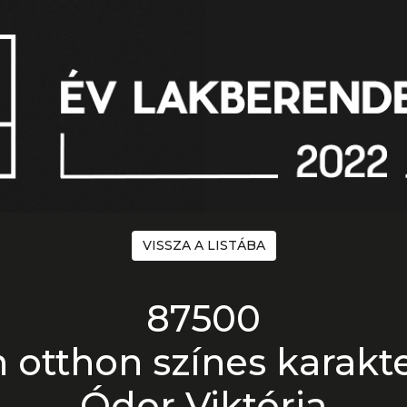
VISSZA A LISTÁBA
87500
 otthon színes karakt
Ódor Viktória